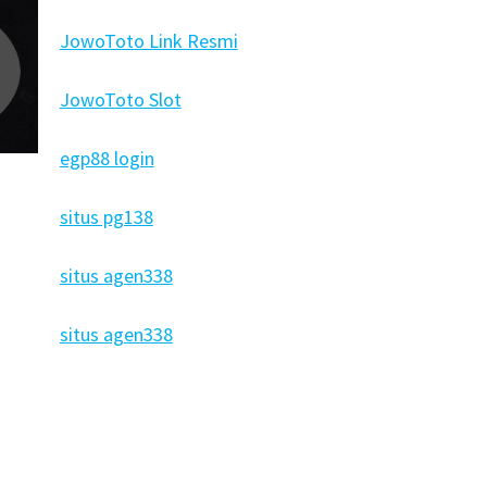
JowoToto Link Resmi
JowoToto Slot
egp88 login
situs pg138
situs agen338
situs agen338