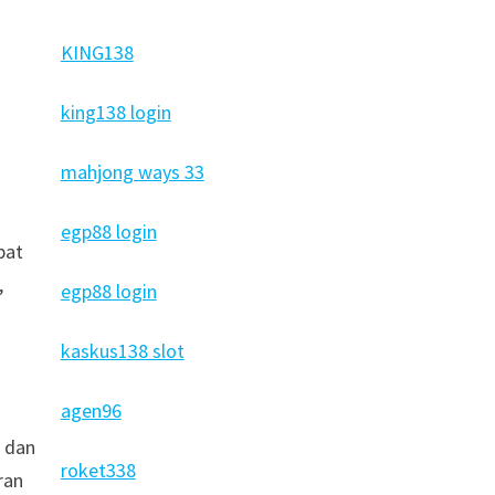
KING138
king138 login
mahjong ways 33
egp88 login
pat
,
egp88 login
kaskus138 slot
agen96
 dan
roket338
ran