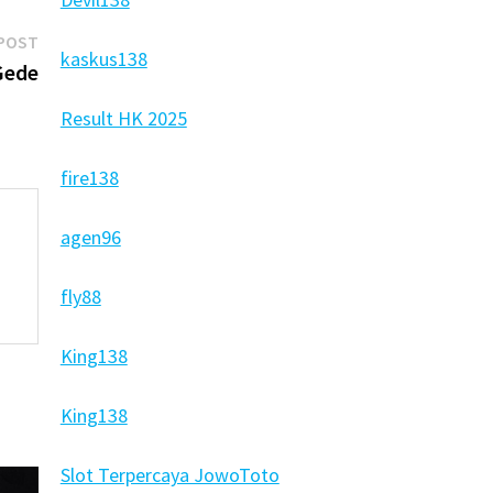
Next
POST
kaskus138
post:
Gede
Result HK 2025
fire138
agen96
fly88
King138
King138
Slot Terpercaya JowoToto