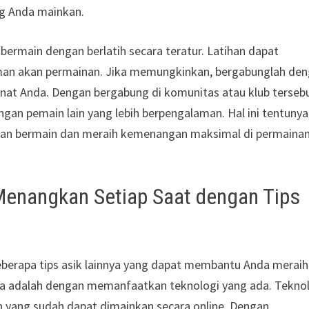
ng Anda mainkan.
ermain dengan berlatih secara teratur. Latihan dapat
 akan permainan. Jika memungkinkan, bergabunglah de
nat Anda. Dengan bergabung di komunitas atau klub tersebu
an pemain lain yang lebih berpengalaman. Hal ini tentunya
n bermain dan meraih kemenangan maksimal di permaina
nangkan Setiap Saat dengan Tips
berapa tips asik lainnya yang dapat membantu Anda meraih
ya adalah dengan memanfaatkan teknologi yang ada. Tekno
 yang sudah dapat dimainkan secara online. Dengan