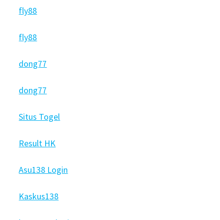
fly88
fly88
dong77
dong77
Situs Togel
Result HK
Asu138 Login
Kaskus138