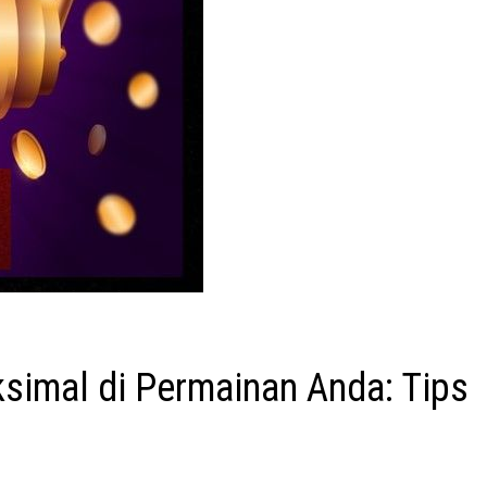
imal di Permainan Anda: Tips