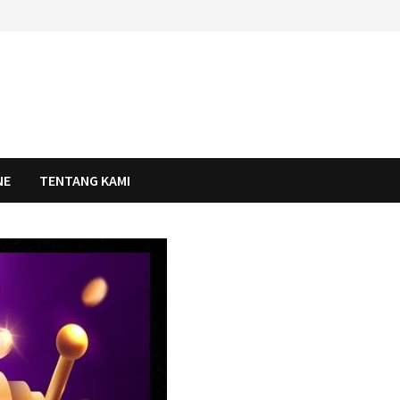
NE
TENTANG KAMI