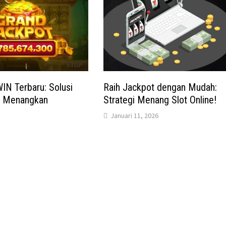
N Terbaru: Solusi
Raih Jackpot dengan Mudah:
k Menangkan
Strategi Menang Slot Online!
Januari 11, 2026