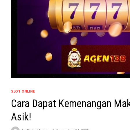
SLOT ONLINE
Cara Dapat Kemenangan Maks
Asik!