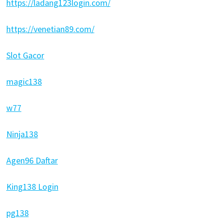
https://ladang123login.com/
https://venetian89.com/
Slot Gacor
magic138
w77
Ninja138
Agen96 Daftar
King138 Login
pg138