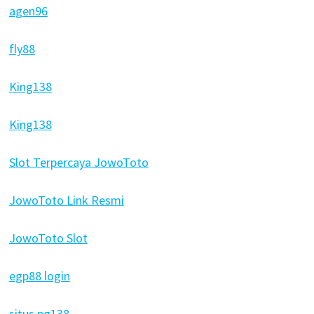
agen96
fly88
King138
King138
Slot Terpercaya JowoToto
JowoToto Link Resmi
JowoToto Slot
egp88 login
situs pg138