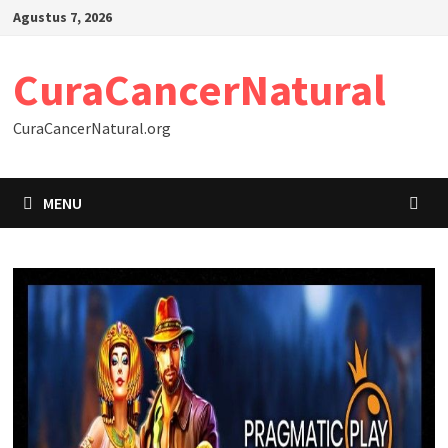
Skip
Agustus 7, 2026
to
content
CuraCancerNatural
CuraCancerNatural.org
MENU