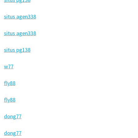
situs agen338
situs agen338
situs pg138
w77
fly88
fly88
dong77
dong77