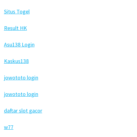
Situs Togel
Result HK
Asu138 Login
Kaskus138
jowototo login
jowototo login
daftar slot gacor
w77