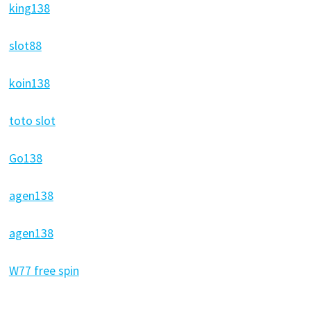
king138
slot88
koin138
toto slot
Go138
agen138
agen138
W77 free spin