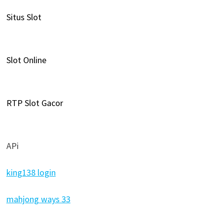
Situs Slot
Slot Online
RTP Slot Gacor
APi
king138 login
mahjong ways 33