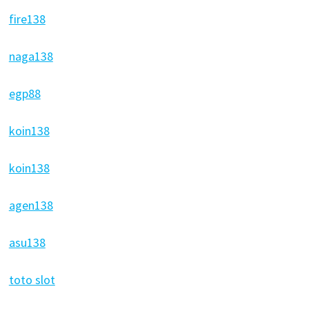
fire138
naga138
egp88
koin138
koin138
agen138
asu138
toto slot