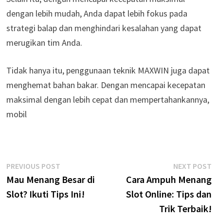
dengan lebih mudah, Anda dapat lebih fokus pada
strategi balap dan menghindari kesalahan yang dapat
merugikan tim Anda.
Tidak hanya itu, penggunaan teknik MAXWIN juga dapat
menghemat bahan bakar. Dengan mencapai kecepatan
maksimal dengan lebih cepat dan mempertahankannya,
mobil
Navigasi
Previous
N
PREVIOUS POST
NEXT POST
post:
p
Mau Menang Besar di
Cara Ampuh Menang
pos
Slot? Ikuti Tips Ini!
Slot Online: Tips dan
Trik Terbaik!