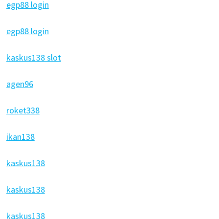
egp88 login
egp88 login
kaskus138 slot
agen96
roket338
ikan138
kaskus138
kaskus138
kaskus138