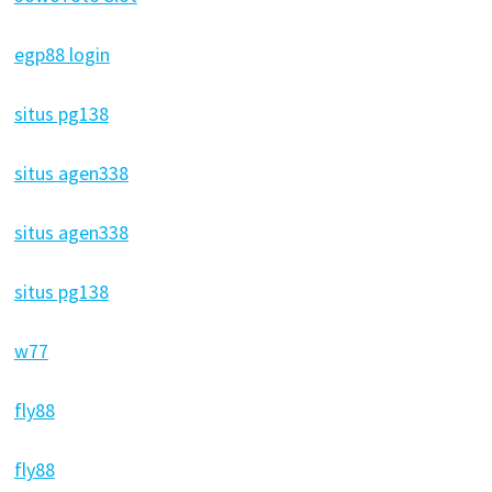
egp88 login
situs pg138
situs agen338
situs agen338
situs pg138
w77
fly88
fly88