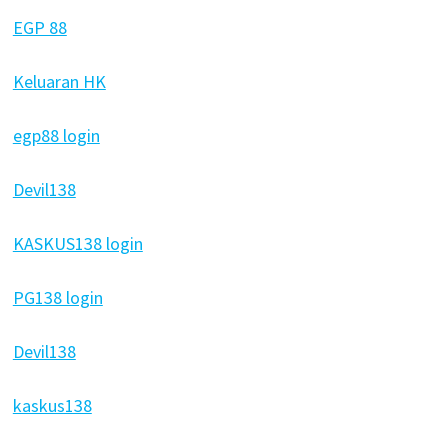
EGP 88
Keluaran HK
egp88 login
Devil138
KASKUS138 login
PG138 login
Devil138
kaskus138