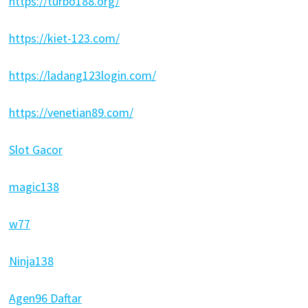
https://turbo188.org/
https://kiet-123.com/
https://ladang123login.com/
https://venetian89.com/
Slot Gacor
magic138
w77
Ninja138
Agen96 Daftar