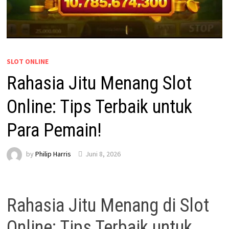
SLOT ONLINE
Rahasia Jitu Menang Slot
Online: Tips Terbaik untuk
Para Pemain!
by
Philip Harris
Juni 8, 2026
Rahasia Jitu Menang di Slot
Online: Tips Terbaik untuk