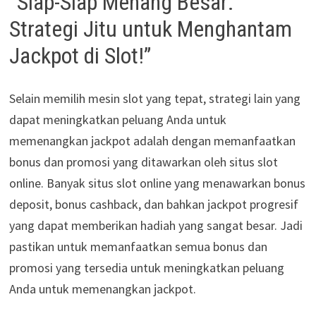
“Siap-Siap Menang Besar:
Strategi Jitu untuk Menghantam
Jackpot di Slot!”
Selain memilih mesin slot yang tepat, strategi lain yang
dapat meningkatkan peluang Anda untuk
memenangkan jackpot adalah dengan memanfaatkan
bonus dan promosi yang ditawarkan oleh situs slot
online. Banyak situs slot online yang menawarkan bonus
deposit, bonus cashback, dan bahkan jackpot progresif
yang dapat memberikan hadiah yang sangat besar. Jadi
pastikan untuk memanfaatkan semua bonus dan
promosi yang tersedia untuk meningkatkan peluang
Anda untuk memenangkan jackpot.