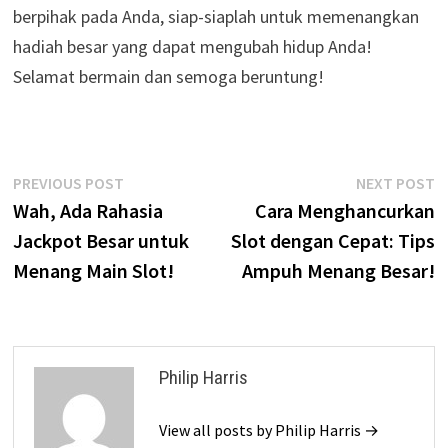
berpihak pada Anda, siap-siaplah untuk memenangkan
hadiah besar yang dapat mengubah hidup Anda!
Selamat bermain dan semoga beruntung!
Navigasi
Previous
N
PREVIOUS POST
NEXT POST
post:
p
Wah, Ada Rahasia
Cara Menghancurkan
pos
Jackpot Besar untuk
Slot dengan Cepat: Tips
Menang Main Slot!
Ampuh Menang Besar!
Philip Harris
View all posts by Philip Harris →