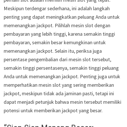
Meskipun terdengar sederhana, ini adalah langkah
penting yang dapat meningkatkan peluang Anda untuk
memenangkan jackpot. Pilihlah mesin slot dengan
pembayaran yang lebih tinggi, karena semakin tinggi
pembayaran, semakin besar kemungkinan untuk
memenangkan jackpot. Selain itu, periksa juga
persentase pengembalian dari mesin slot tersebut,
semakin tinggi persentasenya, semakin tinggi peluang
Anda untuk memenangkan jackpot. Penting juga untuk
memperhatikan mesin slot yang sering memberikan
jackpot, meskipun tidak ada jaminan pasti, tetapi ini
dapat menjadi petunjuk bahwa mesin tersebut memiliki
potensi untuk memberikan jackpot yang besar.