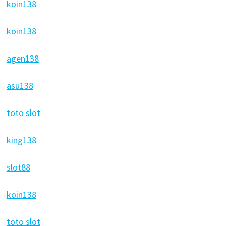
koin138
koin138
agen138
asu138
toto slot
king138
slot88
koin138
toto slot