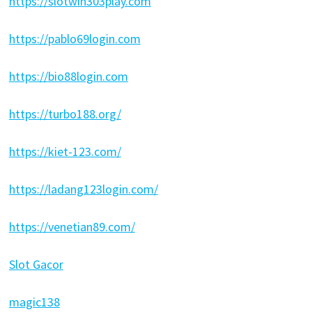
https://slotwin303play.com
https://pablo69login.com
https://bio88login.com
https://turbo188.org/
https://kiet-123.com/
https://ladang123login.com/
https://venetian89.com/
Slot Gacor
magic138