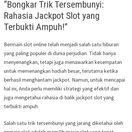
“Bongkar Trik Tersembunyi:
Rahasia Jackpot Slot yang
Terbukti Ampuh!”
Bermain slot online telah menjadi salah satu hiburan
yang paling populer di dunia perjudian. Tidak hanya
menyenangkan, tetapi juga menawarkan kesempatan
untuk memenangkan hadiah besar, terutama ketika
berhasil menghantam jackpot. Namun, untuk mencapai
hal ini, Anda perlu memiliki strategi yang efektif dan
juga mengetahui rahasia di balik jackpot slot yang
terbukti ampuh.
Salah satu trik tersembunyi yang jarang diketahui oleh
pemain slot adalah memilih mesin slot yang tepat.