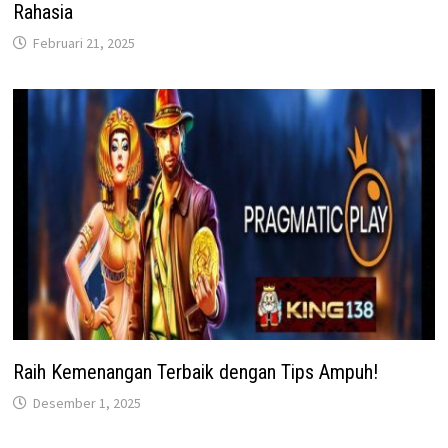
Rahasia
Februari 21, 2025
Raih Kemenangan Terbaik dengan Tips Ampuh!
Desember 1, 2025