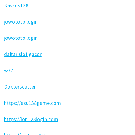
Kaskus138
jowototo login
jowototo login
daftar slot gacor
w77
Dokterscatter
https://asu138game.com
https://ion123login.com