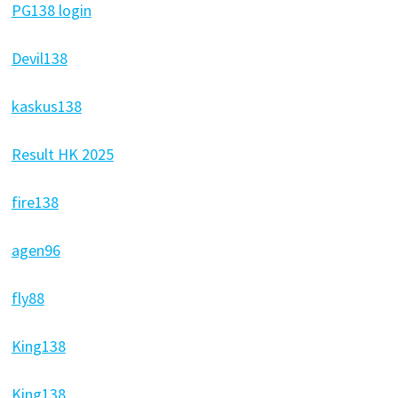
PG138 login
Devil138
kaskus138
Result HK 2025
fire138
agen96
fly88
King138
King138