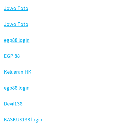
Jowo Toto
Jowo Toto
egp88 login
EGP 88
Keluaran HK
egp88 login
Devil138
KASKUS138 login