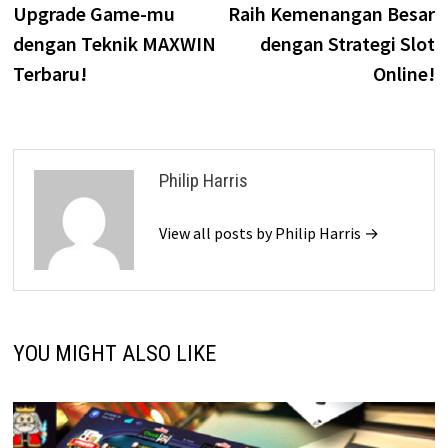
post:
p
Upgrade Game-mu
Raih Kemenangan Besar
pos
dengan Teknik MAXWIN
dengan Strategi Slot
Terbaru!
Online!
Philip Harris
View all posts by Philip Harris →
YOU MIGHT ALSO LIKE