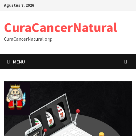
Skip
Agustus 7, 2026
to
content
CuraCancerNatural
CuraCancerNatural.org
MENU