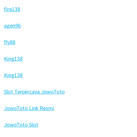
fire138
agen96
fly88
King138
King138
Slot Terpercaya JowoToto
JowoToto Link Resmi
JowoToto Slot