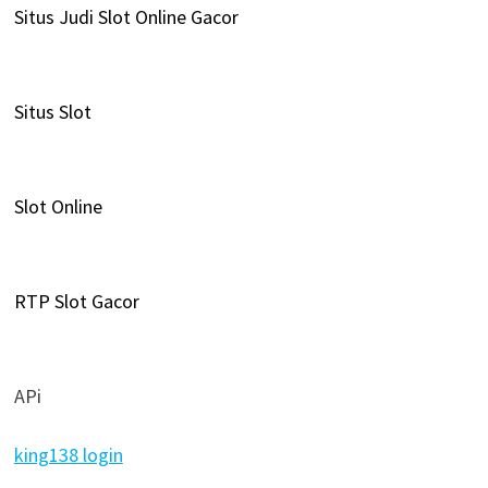
Situs Judi Slot Online Gacor
Situs Slot
Slot Online
RTP Slot Gacor
APi
king138 login