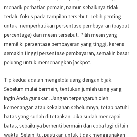
menarik perhatian pemain, namun sebaiknya tidak
terlalu fokus pada tampilan tersebut. Lebih penting
untuk memperhatikan persentase pembayaran (payout
percentage) dari mesin tersebut. Pilih mesin yang
memiliki persentase pembayaran yang tinggi, karena
semakin tinggi persentase pembayaran, semakin besar
peluang untuk memenangkan jackpot.
Tip kedua adalah mengelola uang dengan bijak.
Sebelum mulai bermain, tentukan jumlah uang yang
ingin Anda gunakan. Jangan terpengaruh oleh
kemenangan atau kekalahan sebelumnya, tetap patuhi
batas yang sudah ditetapkan. Jika sudah mencapai
batas, sebaiknya berhenti bermain dan coba lagi di lain
waktu. Selain itu, pastikan untuk tidak menggunakan