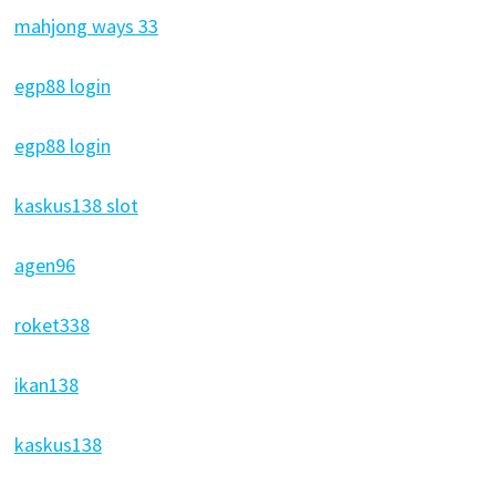
mahjong ways 33
egp88 login
egp88 login
kaskus138 slot
agen96
roket338
ikan138
kaskus138