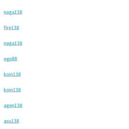
naga138
fire138
naga138
egp88
koin138
koin138
agen138
asu138