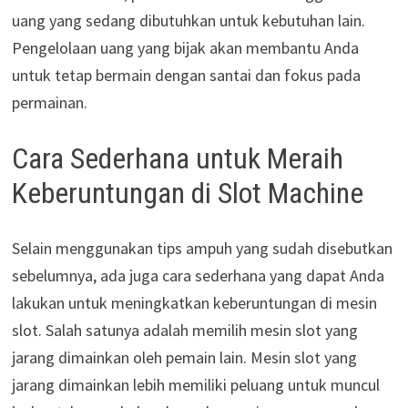
uang yang sedang dibutuhkan untuk kebutuhan lain.
Pengelolaan uang yang bijak akan membantu Anda
untuk tetap bermain dengan santai dan fokus pada
permainan.
Cara Sederhana untuk Meraih
Keberuntungan di Slot Machine
Selain menggunakan tips ampuh yang sudah disebutkan
sebelumnya, ada juga cara sederhana yang dapat Anda
lakukan untuk meningkatkan keberuntungan di mesin
slot. Salah satunya adalah memilih mesin slot yang
jarang dimainkan oleh pemain lain. Mesin slot yang
jarang dimainkan lebih memiliki peluang untuk muncul