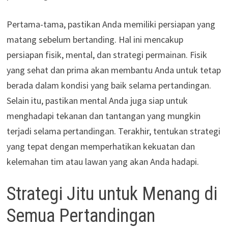
Pertama-tama, pastikan Anda memiliki persiapan yang
matang sebelum bertanding. Hal ini mencakup
persiapan fisik, mental, dan strategi permainan. Fisik
yang sehat dan prima akan membantu Anda untuk tetap
berada dalam kondisi yang baik selama pertandingan.
Selain itu, pastikan mental Anda juga siap untuk
menghadapi tekanan dan tantangan yang mungkin
terjadi selama pertandingan. Terakhir, tentukan strategi
yang tepat dengan memperhatikan kekuatan dan
kelemahan tim atau lawan yang akan Anda hadapi.
Strategi Jitu untuk Menang di
Semua Pertandingan