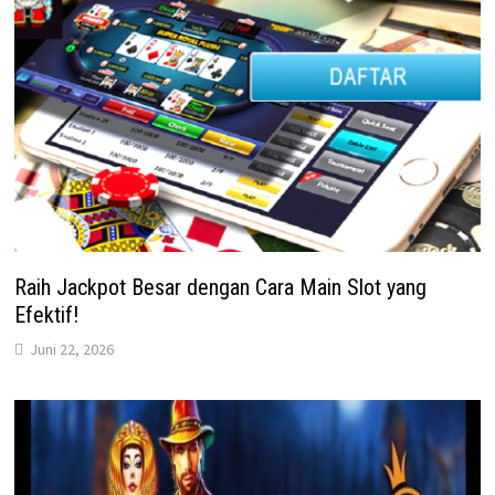
Raih Jackpot Besar dengan Cara Main Slot yang
Efektif!
Juni 22, 2026