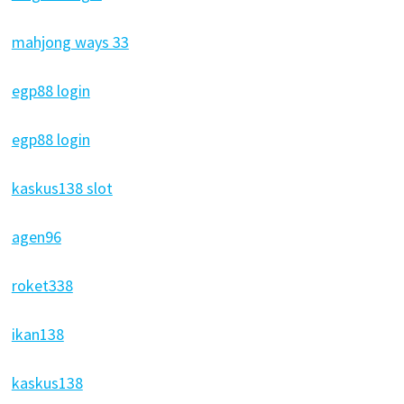
mahjong ways 33
egp88 login
egp88 login
kaskus138 slot
agen96
roket338
ikan138
kaskus138