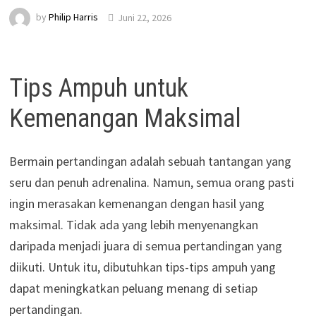
by
Philip Harris
Juni 22, 2026
Tips Ampuh untuk
Kemenangan Maksimal
Bermain pertandingan adalah sebuah tantangan yang
seru dan penuh adrenalina. Namun, semua orang pasti
ingin merasakan kemenangan dengan hasil yang
maksimal. Tidak ada yang lebih menyenangkan
daripada menjadi juara di semua pertandingan yang
diikuti. Untuk itu, dibutuhkan tips-tips ampuh yang
dapat meningkatkan peluang menang di setiap
pertandingan.