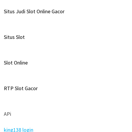
Situs Judi Slot Online Gacor
Situs Slot
Slot Online
RTP Slot Gacor
APi
king138 login