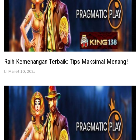
Raih Kemenangan Terbaik: Tips Maksimal Menang!
Maret 10, 2025