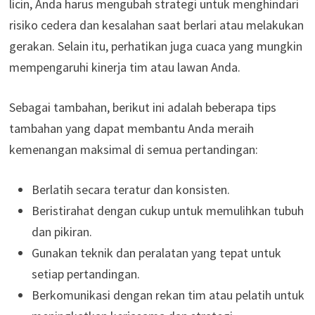
licin, Anda harus mengubah strategi untuk menghindari
risiko cedera dan kesalahan saat berlari atau melakukan
gerakan. Selain itu, perhatikan juga cuaca yang mungkin
mempengaruhi kinerja tim atau lawan Anda.
Sebagai tambahan, berikut ini adalah beberapa tips
tambahan yang dapat membantu Anda meraih
kemenangan maksimal di semua pertandingan:
Berlatih secara teratur dan konsisten.
Beristirahat dengan cukup untuk memulihkan tubuh
dan pikiran.
Gunakan teknik dan peralatan yang tepat untuk
setiap pertandingan.
Berkomunikasi dengan rekan tim atau pelatih untuk