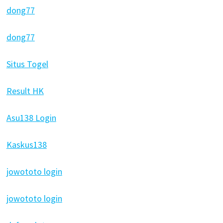
dong77
dong77
Situs Togel
Result HK
Asu138 Login
Kaskus138
jowototo login
jowototo login