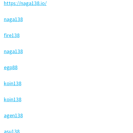
https://naga138.io/
naga138
fire138
naga138
egp88
koin138
koin138
agen138
asu138