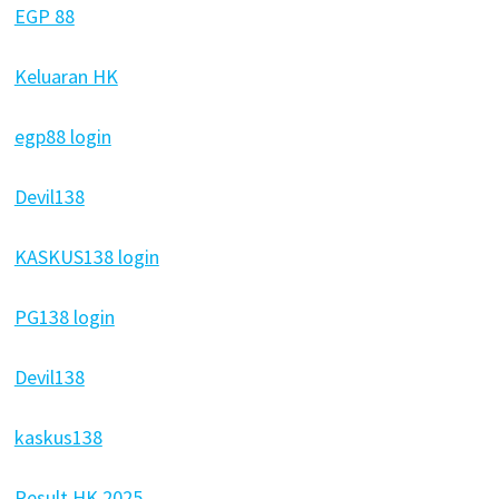
EGP 88
Keluaran HK
egp88 login
Devil138
KASKUS138 login
PG138 login
Devil138
kaskus138
Result HK 2025