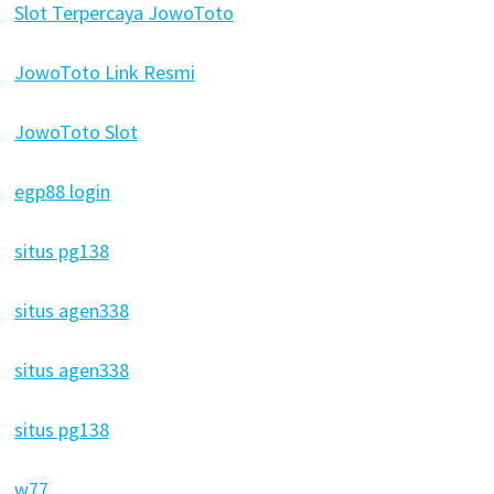
Slot Terpercaya JowoToto
JowoToto Link Resmi
JowoToto Slot
egp88 login
situs pg138
situs agen338
situs agen338
situs pg138
w77