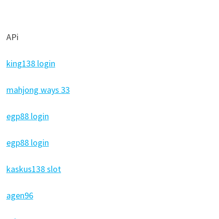
APi
king138 login
mahjong ways 33
egp88 login
egp88 login
kaskus138 slot
agen96