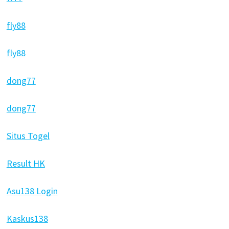
fly88
fly88
dong77
dong77
Situs Togel
Result HK
Asu138 Login
Kaskus138