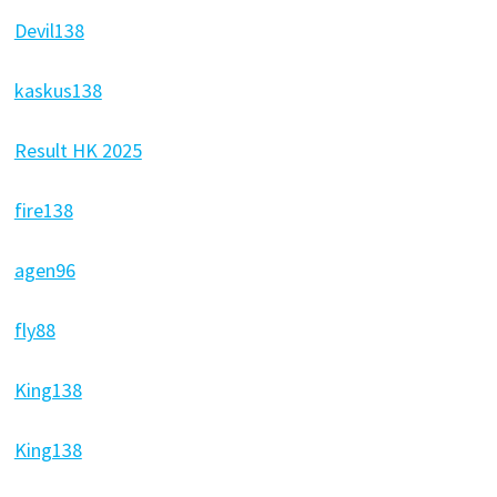
Devil138
kaskus138
Result HK 2025
fire138
agen96
fly88
King138
King138