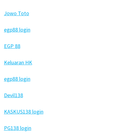
Jowo Toto
egp88 login
EGP 88
Keluaran HK
egp88 login
Devil138
KASKUS138 login
PG138 login