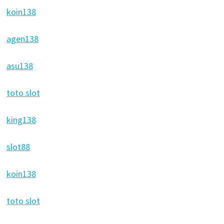
koin138
agen138
asu138
toto slot
king138
slot88
koin138
toto slot