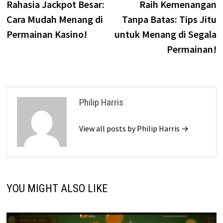
post:
p
Rahasia Jackpot Besar:
Raih Kemenangan
pos
Cara Mudah Menang di
Tanpa Batas: Tips Jitu
Permainan Kasino!
untuk Menang di Segala
Permainan!
Philip Harris
View all posts by Philip Harris →
YOU MIGHT ALSO LIKE