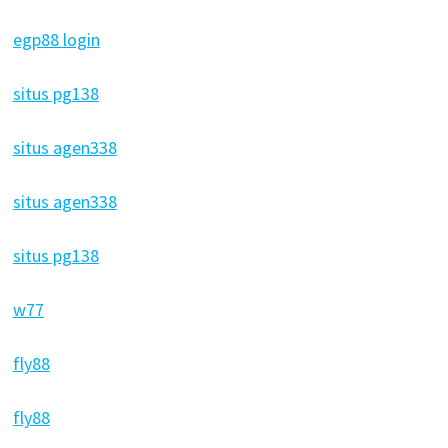
egp88 login
situs pg138
situs agen338
situs agen338
situs pg138
w77
fly88
fly88