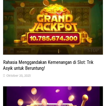
Rahasia Menggandakan Kemenangan di Slot: Trik
Asyik untuk Beruntung!
Oktober 20, 2025