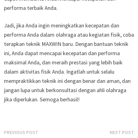
performa terbaik Anda.
Jadi, jika Anda ingin meningkatkan kecepatan dan
performa Anda dalam olahraga atau kegiatan fisik, coba
terapkan teknik MAXWIN baru. Dengan bantuan teknik
ini, Anda dapat mencapai kecepatan dan performa
maksimal Anda, dan meraih prestasi yang lebih baik
dalam aktivitas fisik Anda. Ingatlah untuk selalu
mempraktikkan teknik ini dengan benar dan aman, dan
jangan lupa untuk berkonsultasi dengan ahli olahraga
jika diperlukan. Semoga berhasil!
Navigasi
Previous
N
PREVIOUS POST
NEXT POST