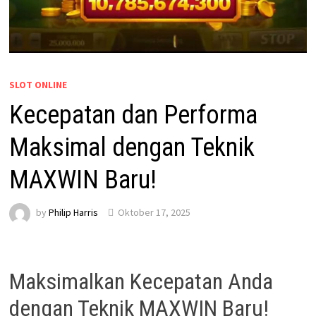
SLOT ONLINE
Kecepatan dan Performa
Maksimal dengan Teknik
MAXWIN Baru!
by
Philip Harris
Oktober 17, 2025
Maksimalkan Kecepatan Anda
dengan Teknik MAXWIN Baru!