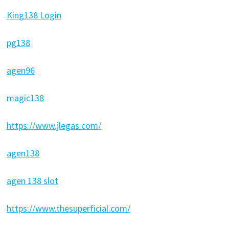
King138 Login
pg138
agen96
magic138
https://www.jlegas.com/
agen138
agen 138 slot
https://www.thesuperficial.com/