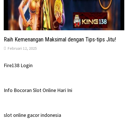
Raih Kemenangan Maksimal dengan Tips-tips Jitu!
Februari 12, 2025
Fire138 Login
Info Bocoran Slot Online Hari Ini
slot online gacor indonesia