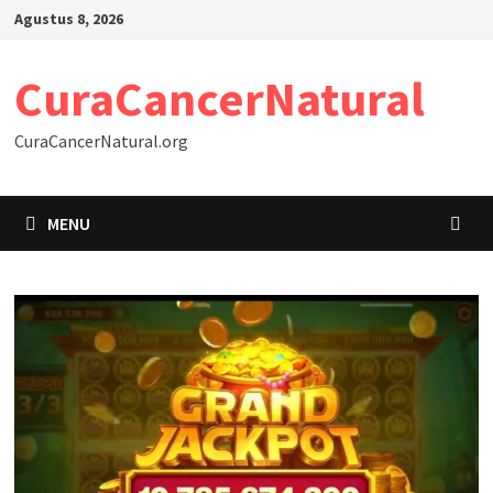
Skip
Agustus 8, 2026
to
content
CuraCancerNatural
CuraCancerNatural.org
MENU