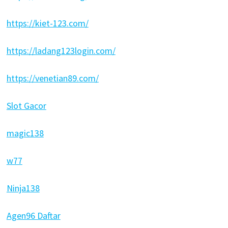
https://kiet-123.com/
https://ladang123login.com/
https://venetian89.com/
Slot Gacor
magic138
w77
Ninja138
Agen96 Daftar