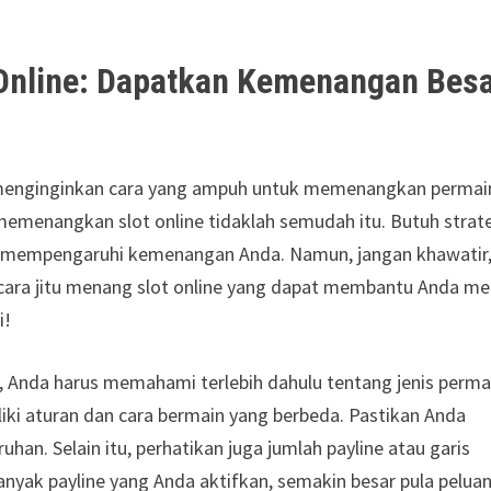
 Online: Dapatkan Kemenangan Bes
da menginginkan cara yang ampuh untuk memenangkan perma
emenangkan slot online tidaklah semudah itu. Butuh strat
t mempengaruhi kemenangan Anda. Namun, jangan khawatir
cara jitu menang slot online yang dapat membantu Anda me
i!
 Anda harus memahami terlebih dahulu tentang jenis perma
liki aturan dan cara bermain yang berbeda. Pastikan Anda
n. Selain itu, perhatikan juga jumlah payline atau garis
nyak payline yang Anda aktifkan, semakin besar pula pelua