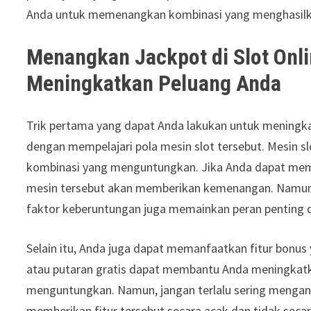
Anda untuk memenangkan kombinasi yang menghasil
Menangkan Jackpot di Slot Onli
Meningkatkan Peluang Anda
Trik pertama yang dapat Anda lakukan untuk meningk
dengan mempelajari pola mesin slot tersebut. Mesin s
kombinasi yang menguntungkan. Jika Anda dapat mem
mesin tersebut akan memberikan kemenangan. Namun, 
faktor keberuntungan juga memainkan peran penting d
Selain itu, Anda juga dapat memanfaatkan fitur bonus 
atau putaran gratis dapat membantu Anda meningka
menguntungkan. Namun, jangan terlalu sering menganda
memberikan fitur tersebut secara acak dan tidak seca