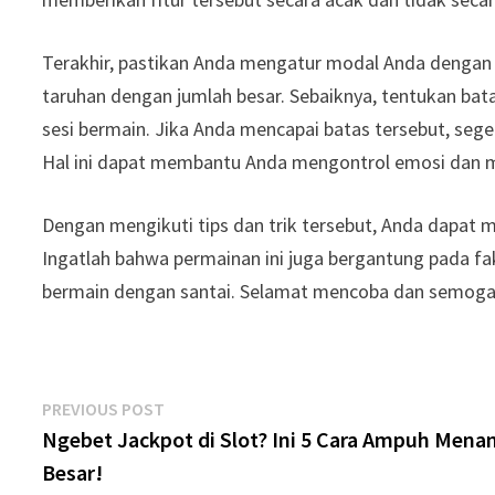
Terakhir, pastikan Anda mengatur modal Anda dengan 
taruhan dengan jumlah besar. Sebaiknya, tentukan ba
sesi bermain. Jika Anda mencapai batas tersebut, seg
Hal ini dapat membantu Anda mengontrol emosi dan me
Dengan mengikuti tips dan trik tersebut, Anda dapat
Ingatlah bahwa permainan ini juga bergantung pada fak
bermain dengan santai. Selamat mencoba dan semoga 
Navigasi
Previous
PREVIOUS POST
post:
Ngebet Jackpot di Slot? Ini 5 Cara Ampuh Mena
pos
Besar!