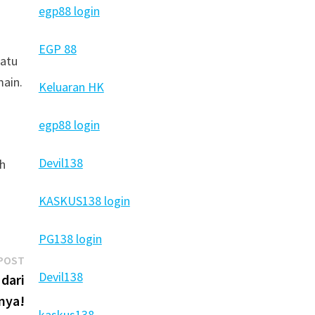
egp88 login
EGP 88
satu
main.
Keluaran HK
egp88 login
.
Devil138
ah
KASKUS138 login
PG138 login
Next
POST
Devil138
post:
dari
nya!
kaskus138