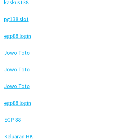
kaskus138
pg138 slot
egp88 login
Jowo Toto
Jowo Toto
Jowo Toto
egp88 login
EGP 88
Keluaran HK