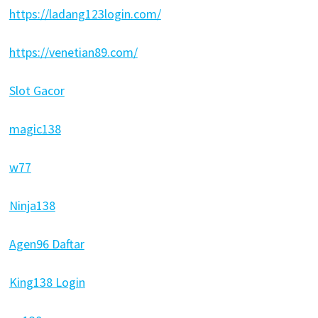
https://ladang123login.com/
https://venetian89.com/
Slot Gacor
magic138
w77
Ninja138
Agen96 Daftar
King138 Login