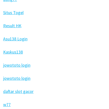
Situs Togel
Result HK
Asu138 Login
Kaskus138
jowototo login
jowototo login
daftar slot gacor
w77