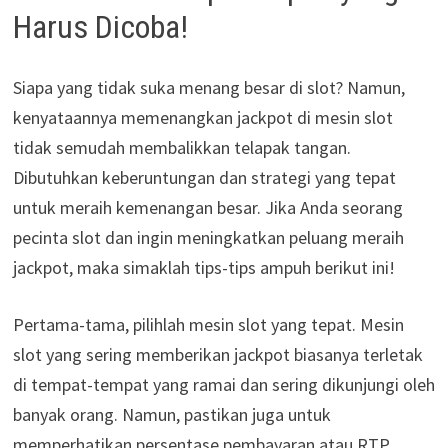
Harus Dicoba!
Siapa yang tidak suka menang besar di slot? Namun,
kenyataannya memenangkan jackpot di mesin slot
tidak semudah membalikkan telapak tangan.
Dibutuhkan keberuntungan dan strategi yang tepat
untuk meraih kemenangan besar. Jika Anda seorang
pecinta slot dan ingin meningkatkan peluang meraih
jackpot, maka simaklah tips-tips ampuh berikut ini!
Pertama-tama, pilihlah mesin slot yang tepat. Mesin
slot yang sering memberikan jackpot biasanya terletak
di tempat-tempat yang ramai dan sering dikunjungi oleh
banyak orang. Namun, pastikan juga untuk
memperhatikan persentase pembayaran atau RTP