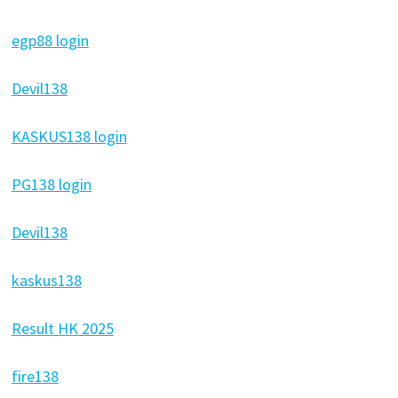
egp88 login
Devil138
KASKUS138 login
PG138 login
Devil138
kaskus138
Result HK 2025
fire138