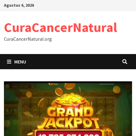
Skip
Agustus 6, 2026
to
content
CuraCancerNatural
CuraCancerNatural.org
MENU