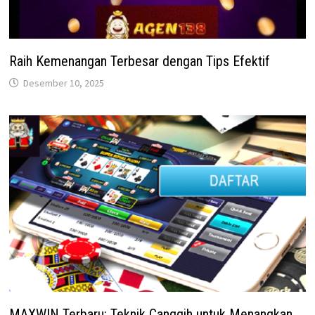
Raih Kemenangan Terbesar dengan Tips Efektif
Desember 10, 2025
MAXWIN Terbaru: Teknik Canggih untuk Menangkan