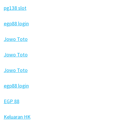
pg138 slot
egp88 login
Jowo Toto
Jowo Toto
Jowo Toto
egp88 login
EGP 88
Keluaran HK