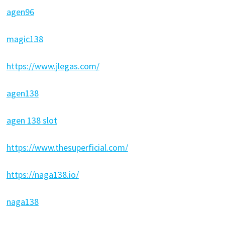
agen96
magic138
https://www.jlegas.com/
agen138
agen 138 slot
https://www.thesuperficial.com/
https://naga138.io/
naga138