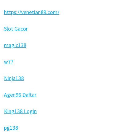
https://venetian89.com/
Slot Gacor
magic138
w77
Ninja138
Agen96 Daftar
King138 Login
pg138