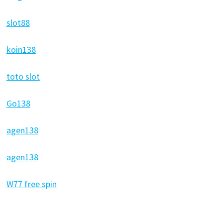
slot88
koin138
toto slot
Go138
agen138
agen138
W77 free spin