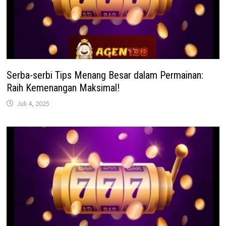
Serba-serbi Tips Menang Besar dalam Permainan:
Raih Kemenangan Maksimal!
Juli 4, 2025