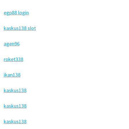
egp88 login
kaskus138 slot
agen96
roket338
ikan138
kaskus138
kaskus138
kaskus138