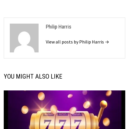
Philip Harris
View all posts by Philip Harris →
YOU MIGHT ALSO LIKE