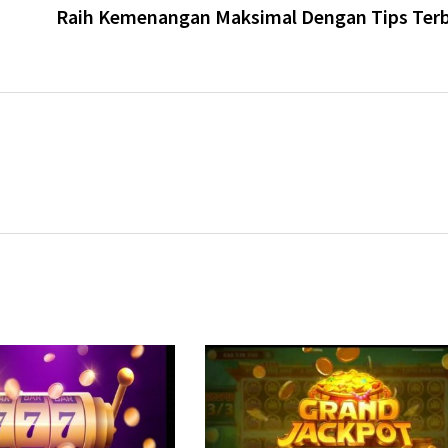
Raih Kemenangan Maksimal Dengan Tips Terb