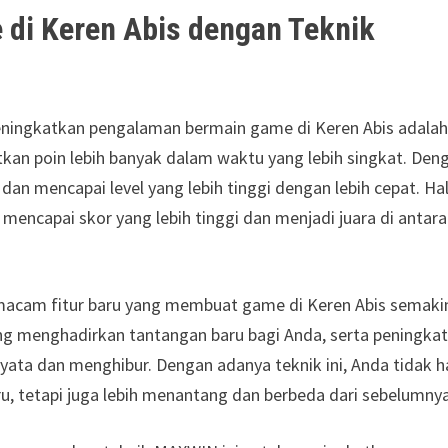
 di Keren Abis dengan Teknik
ingkatkan pengalaman bermain game di Keren Abis adala
an poin lebih banyak dalam waktu yang lebih singkat. Den
an mencapai level yang lebih tinggi dengan lebih cepat. Hal 
encapai skor yang lebih tinggi dan menjadi juara di antara
 macam fitur baru yang membuat game di Keren Abis semaki
ng menghadirkan tantangan baru bagi Anda, serta peningka
yata dan menghibur. Dengan adanya teknik ini, Anda tidak 
, tetapi juga lebih menantang dan berbeda dari sebelumnya