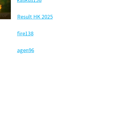
Result HK 2025
fire138
agen96