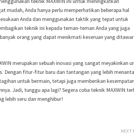
 menggunakan teknik MAXWIN ini untuk meningkatkan
gat mudah, Anda hanya perlu memperhatikan beberapa hal
kesukaan Anda dan menggunakan taktik yang tepat untuk
 membagikan teknik ini kepada teman-teman Anda yang juga
 banyak orang yang dapat menikmati keseruan yang ditawa
AXWIN merupakan sebuah inovasi yang sangat meyakinkan u
 Dengan fitur-fitur baru dan tantangan yang lebih menant
etagihan untuk bermain, tetapi juga memberikan kesempata
innya. Jadi, tunggu apa lagi? Segera coba teknik MAXWIN ter
ng lebih seru dan menghibur!
NEXT 