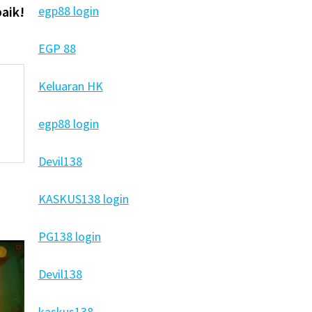
post:
aik!
egp88 login
EGP 88
Keluaran HK
egp88 login
Devil138
KASKUS138 login
PG138 login
Devil138
kaskus138