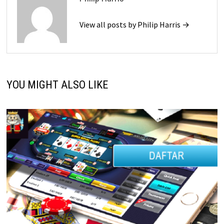
View all posts by Philip Harris →
YOU MIGHT ALSO LIKE