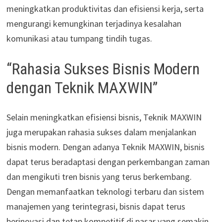
meningkatkan produktivitas dan efisiensi kerja, serta
mengurangi kemungkinan terjadinya kesalahan
komunikasi atau tumpang tindih tugas.
“Rahasia Sukses Bisnis Modern
dengan Teknik MAXWIN”
Selain meningkatkan efisiensi bisnis, Teknik MAXWIN
juga merupakan rahasia sukses dalam menjalankan
bisnis modern. Dengan adanya Teknik MAXWIN, bisnis
dapat terus beradaptasi dengan perkembangan zaman
dan mengikuti tren bisnis yang terus berkembang.
Dengan memanfaatkan teknologi terbaru dan sistem
manajemen yang terintegrasi, bisnis dapat terus
berinovasi dan tetap kompetitif di pasar yang semakin