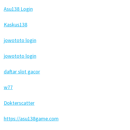
Asu138 Login
Kaskus138
jowototo login
jowototo login
daftar slot gacor
w77
Dokterscatter
https://asu138game.com