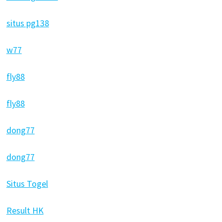
situs pg138
w77
fly88
fly88
dong77
dong77
Situs Togel
Result HK