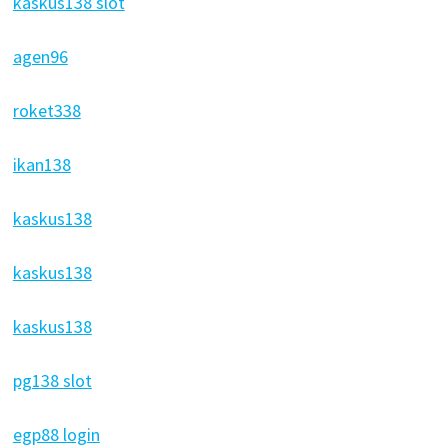
kaskus138 slot
agen96
roket338
ikan138
kaskus138
kaskus138
kaskus138
pg138 slot
egp88 login