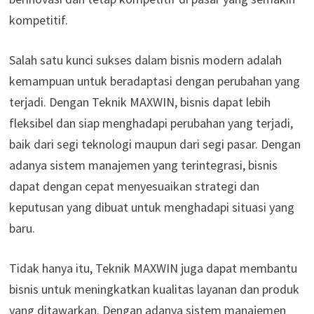
kompetitif.
Salah satu kunci sukses dalam bisnis modern adalah
kemampuan untuk beradaptasi dengan perubahan yang
terjadi. Dengan Teknik MAXWIN, bisnis dapat lebih
fleksibel dan siap menghadapi perubahan yang terjadi,
baik dari segi teknologi maupun dari segi pasar. Dengan
adanya sistem manajemen yang terintegrasi, bisnis
dapat dengan cepat menyesuaikan strategi dan
keputusan yang dibuat untuk menghadapi situasi yang
baru.
Tidak hanya itu, Teknik MAXWIN juga dapat membantu
bisnis untuk meningkatkan kualitas layanan dan produk
yang ditawarkan. Dengan adanya sistem manajemen