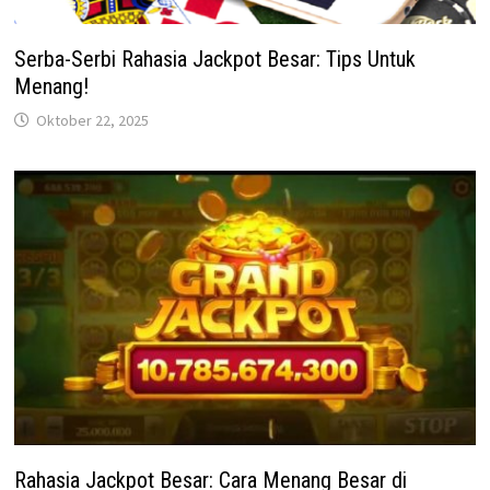
Serba-Serbi Rahasia Jackpot Besar: Tips Untuk
Menang!
Oktober 22, 2025
Rahasia Jackpot Besar: Cara Menang Besar di