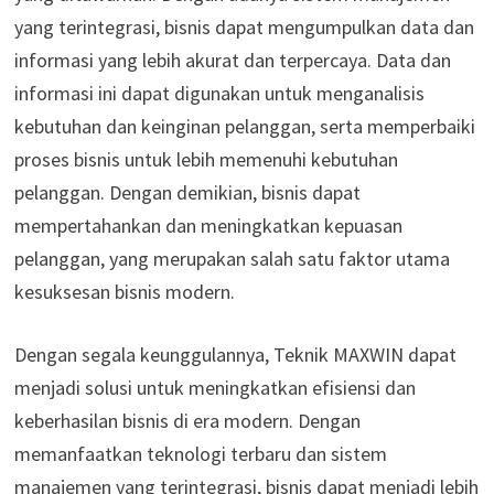
yang terintegrasi, bisnis dapat mengumpulkan data dan
informasi yang lebih akurat dan terpercaya. Data dan
informasi ini dapat digunakan untuk menganalisis
kebutuhan dan keinginan pelanggan, serta memperbaiki
proses bisnis untuk lebih memenuhi kebutuhan
pelanggan. Dengan demikian, bisnis dapat
mempertahankan dan meningkatkan kepuasan
pelanggan, yang merupakan salah satu faktor utama
kesuksesan bisnis modern.
Dengan segala keunggulannya, Teknik MAXWIN dapat
menjadi solusi untuk meningkatkan efisiensi dan
keberhasilan bisnis di era modern. Dengan
memanfaatkan teknologi terbaru dan sistem
manajemen yang terintegrasi, bisnis dapat menjadi lebih