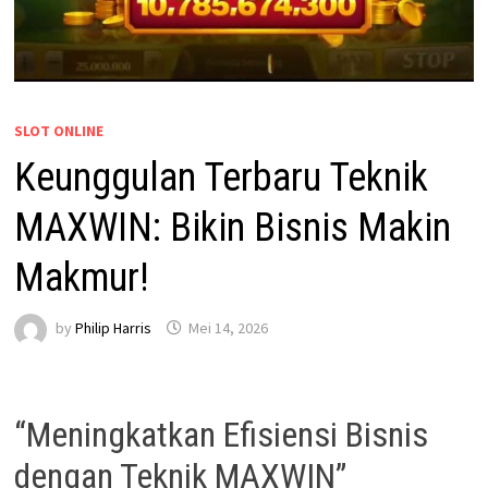
SLOT ONLINE
Keunggulan Terbaru Teknik
MAXWIN: Bikin Bisnis Makin
Makmur!
by
Philip Harris
Mei 14, 2026
“Meningkatkan Efisiensi Bisnis
dengan Teknik MAXWIN”