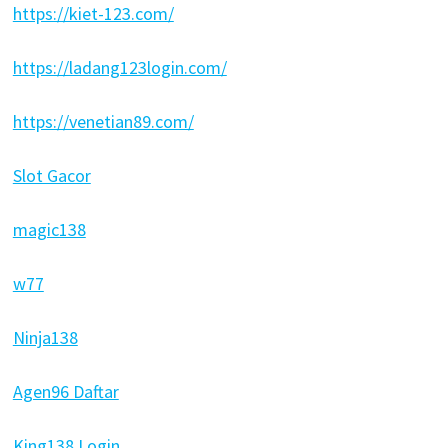
https://kiet-123.com/
https://ladang123login.com/
https://venetian89.com/
Slot Gacor
magic138
w77
Ninja138
Agen96 Daftar
King138 Login