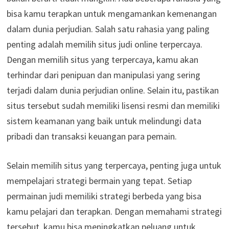
bisa kamu terapkan untuk mengamankan kemenangan
dalam dunia perjudian. Salah satu rahasia yang paling
penting adalah memilih situs judi online terpercaya.
Dengan memilih situs yang terpercaya, kamu akan
terhindar dari penipuan dan manipulasi yang sering
terjadi dalam dunia perjudian online. Selain itu, pastikan
situs tersebut sudah memiliki lisensi resmi dan memiliki
sistem keamanan yang baik untuk melindungi data
pribadi dan transaksi keuangan para pemain.
Selain memilih situs yang terpercaya, penting juga untuk
mempelajari strategi bermain yang tepat. Setiap
permainan judi memiliki strategi berbeda yang bisa
kamu pelajari dan terapkan. Dengan memahami strategi
tersebut, kamu bisa meningkatkan peluang untuk