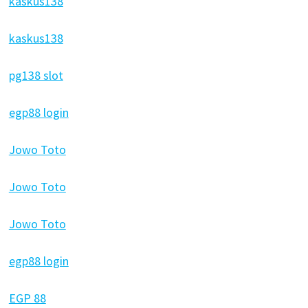
kaskus138
kaskus138
pg138 slot
egp88 login
Jowo Toto
Jowo Toto
Jowo Toto
egp88 login
EGP 88