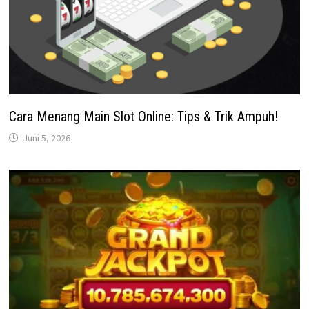
Cara Menang Main Slot Online: Tips & Trik Ampuh!
Juni 5, 2026