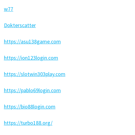
w77
Dokterscatter
https://asu138game.com
https://ion123login.com
https://slotwin303play.com
https://pablo69login.com
https://bio88login.com
https://turbo188.org/