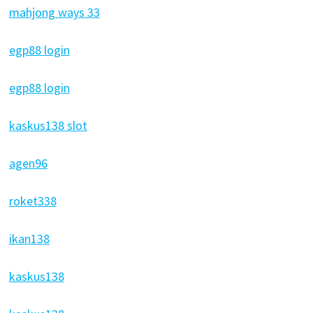
mahjong ways 33
egp88 login
egp88 login
kaskus138 slot
agen96
roket338
ikan138
kaskus138