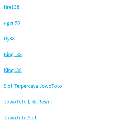
fire138
agen96
fly88
King138
King138
Slot Terpercaya JowoToto
JowoToto Link Resmi
JowoToto Slot