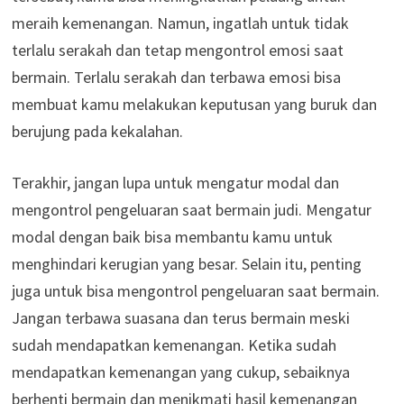
meraih kemenangan. Namun, ingatlah untuk tidak
terlalu serakah dan tetap mengontrol emosi saat
bermain. Terlalu serakah dan terbawa emosi bisa
membuat kamu melakukan keputusan yang buruk dan
berujung pada kekalahan.
Terakhir, jangan lupa untuk mengatur modal dan
mengontrol pengeluaran saat bermain judi. Mengatur
modal dengan baik bisa membantu kamu untuk
menghindari kerugian yang besar. Selain itu, penting
juga untuk bisa mengontrol pengeluaran saat bermain.
Jangan terbawa suasana dan terus bermain meski
sudah mendapatkan kemenangan. Ketika sudah
mendapatkan kemenangan yang cukup, sebaiknya
berhenti bermain dan menikmati hasil kemenangan