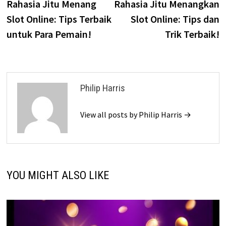
post:
p
Rahasia Jitu Menang
Rahasia Jitu Menangkan
pos
Slot Online: Tips Terbaik
Slot Online: Tips dan
untuk Para Pemain!
Trik Terbaik!
Philip Harris
View all posts by Philip Harris →
YOU MIGHT ALSO LIKE