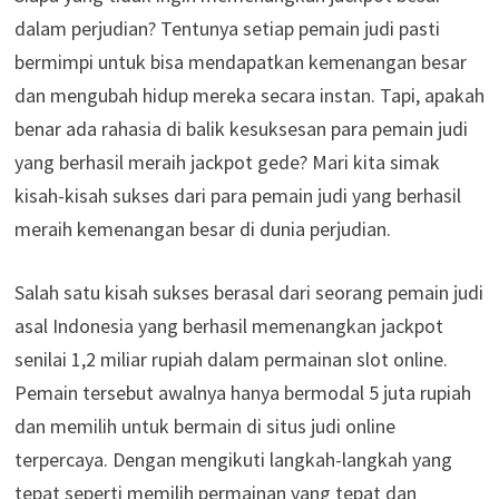
dalam perjudian? Tentunya setiap pemain judi pasti
bermimpi untuk bisa mendapatkan kemenangan besar
dan mengubah hidup mereka secara instan. Tapi, apakah
benar ada rahasia di balik kesuksesan para pemain judi
yang berhasil meraih jackpot gede? Mari kita simak
kisah-kisah sukses dari para pemain judi yang berhasil
meraih kemenangan besar di dunia perjudian.
Salah satu kisah sukses berasal dari seorang pemain judi
asal Indonesia yang berhasil memenangkan jackpot
senilai 1,2 miliar rupiah dalam permainan slot online.
Pemain tersebut awalnya hanya bermodal 5 juta rupiah
dan memilih untuk bermain di situs judi online
terpercaya. Dengan mengikuti langkah-langkah yang
tepat seperti memilih permainan yang tepat dan