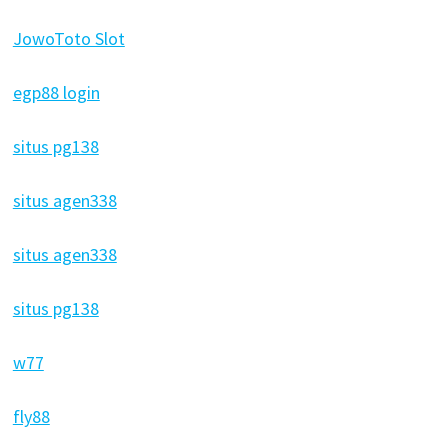
JowoToto Slot
egp88 login
situs pg138
situs agen338
situs agen338
situs pg138
w77
fly88