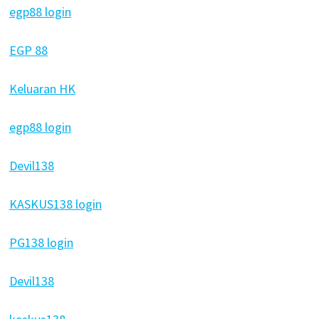
egp88 login
EGP 88
Keluaran HK
egp88 login
Devil138
KASKUS138 login
PG138 login
Devil138