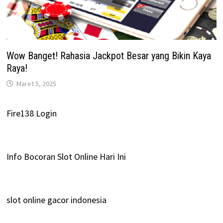
Wow Banget! Rahasia Jackpot Besar yang Bikin Kaya
Raya!
Maret 5, 2025
Fire138 Login
Info Bocoran Slot Online Hari Ini
slot online gacor indonesia