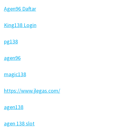
Agen96 Daftar
King138 Login
pg138
agen96
magic138
https://www.jlegas.com/
agen138
agen 138 slot