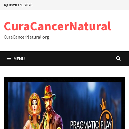
Skip
Agustus 9, 2026
to
content
CuraCancerNatural
CuraCancerNatural.org
MENU