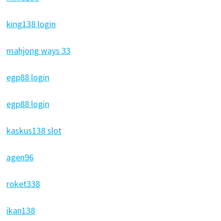
king138 login
mahjong ways 33
egp88 login
egp88 login
kaskus138 slot
agen96
roket338
ikan138