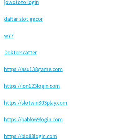
jowototo login
daftar slot gacor
w77
Dokterscatter
https://asu138game.com
https://ion123login.com
https://slotwin303play.com
https://pablo69login.com
https://bio88login.com