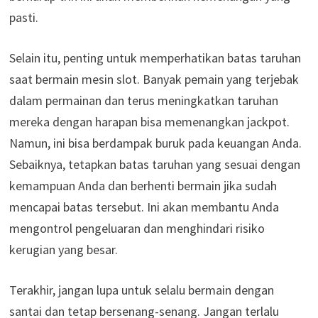
pasti.
Selain itu, penting untuk memperhatikan batas taruhan
saat bermain mesin slot. Banyak pemain yang terjebak
dalam permainan dan terus meningkatkan taruhan
mereka dengan harapan bisa memenangkan jackpot.
Namun, ini bisa berdampak buruk pada keuangan Anda.
Sebaiknya, tetapkan batas taruhan yang sesuai dengan
kemampuan Anda dan berhenti bermain jika sudah
mencapai batas tersebut. Ini akan membantu Anda
mengontrol pengeluaran dan menghindari risiko
kerugian yang besar.
Terakhir, jangan lupa untuk selalu bermain dengan
santai dan tetap bersenang-senang. Jangan terlalu