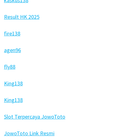
kaskus138
Result HK 2025
fire138
agen96
fly88
King138
King138
Slot Terpercaya JowoToto
JowoToto Link Resmi