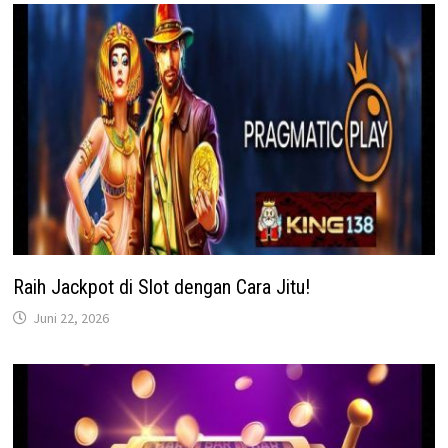
Raih Jackpot di Slot dengan Cara Jitu!
Juni 22, 2026