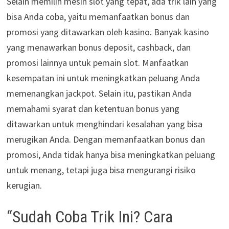
Selain memilih mesin slot yang tepat, ada trik lain yang
bisa Anda coba, yaitu memanfaatkan bonus dan
promosi yang ditawarkan oleh kasino. Banyak kasino
yang menawarkan bonus deposit, cashback, dan
promosi lainnya untuk pemain slot. Manfaatkan
kesempatan ini untuk meningkatkan peluang Anda
memenangkan jackpot. Selain itu, pastikan Anda
memahami syarat dan ketentuan bonus yang
ditawarkan untuk menghindari kesalahan yang bisa
merugikan Anda. Dengan memanfaatkan bonus dan
promosi, Anda tidak hanya bisa meningkatkan peluang
untuk menang, tetapi juga bisa mengurangi risiko
kerugian.
“Sudah Coba Trik Ini? Cara