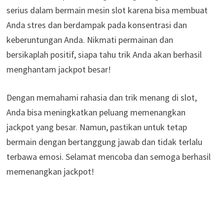
serius dalam bermain mesin slot karena bisa membuat
Anda stres dan berdampak pada konsentrasi dan
keberuntungan Anda. Nikmati permainan dan
bersikaplah positif, siapa tahu trik Anda akan berhasil
menghantam jackpot besar!
Dengan memahami rahasia dan trik menang di slot,
Anda bisa meningkatkan peluang memenangkan
jackpot yang besar. Namun, pastikan untuk tetap
bermain dengan bertanggung jawab dan tidak terlalu
terbawa emosi. Selamat mencoba dan semoga berhasil
memenangkan jackpot!