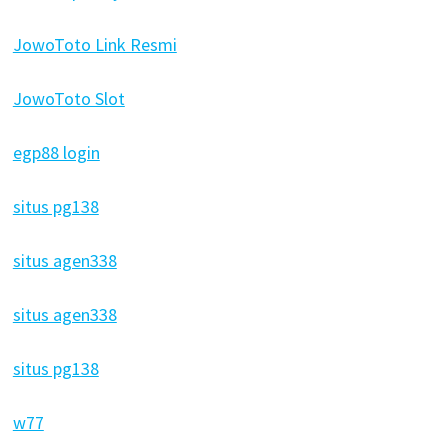
JowoToto Link Resmi
JowoToto Slot
egp88 login
situs pg138
situs agen338
situs agen338
situs pg138
w77