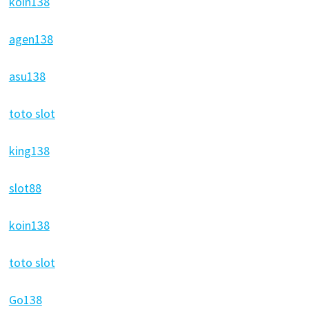
koin138
agen138
asu138
toto slot
king138
slot88
koin138
toto slot
Go138