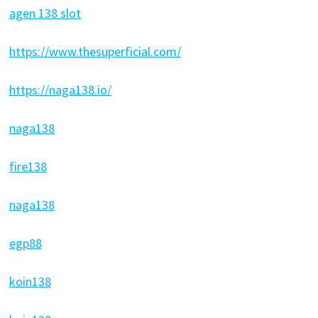
agen 138 slot
https://www.thesuperficial.com/
https://naga138.io/
naga138
fire138
naga138
egp88
koin138