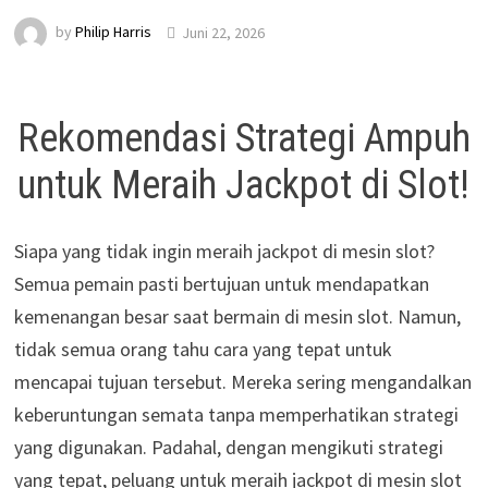
by
Philip Harris
Juni 22, 2026
Rekomendasi Strategi Ampuh
untuk Meraih Jackpot di Slot!
Siapa yang tidak ingin meraih jackpot di mesin slot?
Semua pemain pasti bertujuan untuk mendapatkan
kemenangan besar saat bermain di mesin slot. Namun,
tidak semua orang tahu cara yang tepat untuk
mencapai tujuan tersebut. Mereka sering mengandalkan
keberuntungan semata tanpa memperhatikan strategi
yang digunakan. Padahal, dengan mengikuti strategi
yang tepat, peluang untuk meraih jackpot di mesin slot