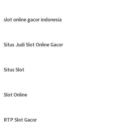
slot online gacor indonesia
Situs Judi Slot Online Gacor
Situs Slot
Slot Online
RTP Slot Gacor