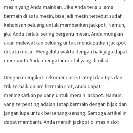
mesin yang Anda mainkan. Jika Anda terlalu lama
bermain di satu mesin, bisa jadi mesin tersebut sudah
kehabisan peluang untuk memberikan jackpot. Namun,
jika Anda terlalu sering berganti mesin, Anda mungkin
akan melewatkan peluang untuk mendapatkan jackpot
di satu mesin. Mengelola waktu dengan baik juga dapat
membantu Anda mengatur modal yang dimiliki.
Dengan mengikuti rekomendasi strategi dan tips dan
trik terbaik dalam bermain slot, Anda dapat
meningkatkan peluang untuk meraih jackpot. Namun,
yang terpenting adalah tetap bermain dengan bijak dan
jangan lupa untuk bersenang-senang. Semoga artikel ini
dapat membantu Anda meraih jackpot di mesin slot!