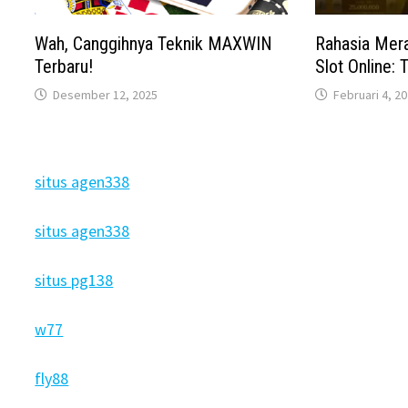
Wah, Canggihnya Teknik MAXWIN
Rahasia Mer
Terbaru!
Slot Online: T
Desember 12, 2025
Februari 4, 2
situs agen338
situs agen338
situs pg138
w77
fly88