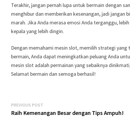
Terakhir, jangan pernah lupa untuk bermain dengan sa
menghibur dan memberikan kesenangan, jadi jangan b
marah. Jika Anda merasa emosi Anda terganggu, lebih 
kepala yang lebih dingin.
Dengan memahami mesin slot, memilih strategi yang t
bermain, Anda dapat meningkatkan peluang Anda untuk
mesin slot adalah permainan yang sebaiknya dinikmati
Selamat bermain dan semoga berhasil!
Navigasi
Previous
PREVIOUS POST
post:
Raih Kemenangan Besar dengan Tips Ampuh!
pos