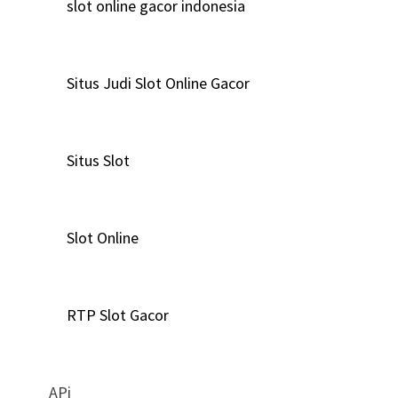
slot online gacor indonesia
Situs Judi Slot Online Gacor
Situs Slot
Slot Online
RTP Slot Gacor
APi