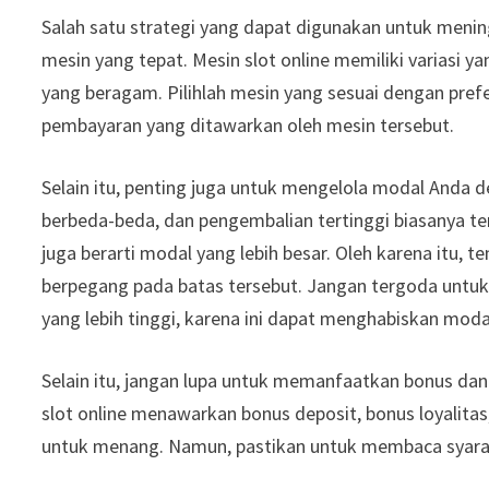
Salah satu strategi yang dapat digunakan untuk meni
mesin yang tepat. Mesin slot online memiliki variasi y
yang beragam. Pilihlah mesin yang sesuai dengan pre
pembayaran yang ditawarkan oleh mesin tersebut.
Selain itu, penting juga untuk mengelola modal Anda d
berbeda-beda, dan pengembalian tertinggi biasanya
juga berarti modal yang lebih besar. Oleh karena itu,
berpegang pada batas tersebut. Jangan tergoda unt
yang lebih tinggi, karena ini dapat menghabiskan mod
Selain itu, jangan lupa untuk memanfaatkan bonus dan 
slot online menawarkan bonus deposit, bonus loyalita
untuk menang. Namun, pastikan untuk membaca syara