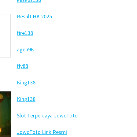
Result HK 2025
fire138
agen96
fly88
King138
King138
Slot Terpercaya JowoToto
JowoToto Link Resmi