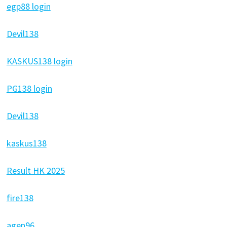
egp88 login
Devil138
KASKUS138 login
PG138 login
Devil138
kaskus138
Result HK 2025
fire138
agen96