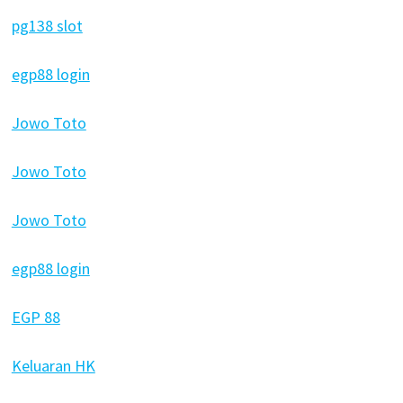
pg138 slot
egp88 login
Jowo Toto
Jowo Toto
Jowo Toto
egp88 login
EGP 88
Keluaran HK