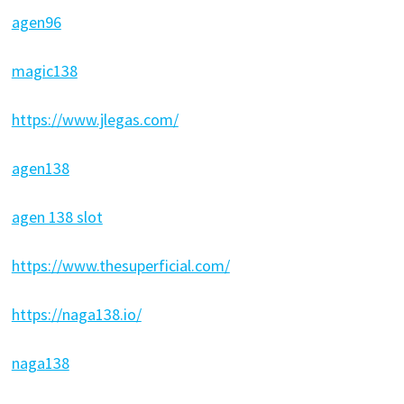
agen96
magic138
https://www.jlegas.com/
agen138
agen 138 slot
https://www.thesuperficial.com/
https://naga138.io/
naga138