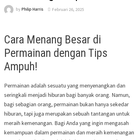
by
Philip Harris
Februari 26, 2025
Cara Menang Besar di
Permainan dengan Tips
Ampuh!
Permainan adalah sesuatu yang menyenangkan dan
seringkali menjadi hiburan bagi banyak orang. Namun,
bagi sebagian orang, permainan bukan hanya sekedar
hiburan, tapi juga merupakan sebuah tantangan untuk
meraih kemenangan. Bagi Anda yang ingin mengasah
kemampuan dalam permainan dan meraih kemenangan