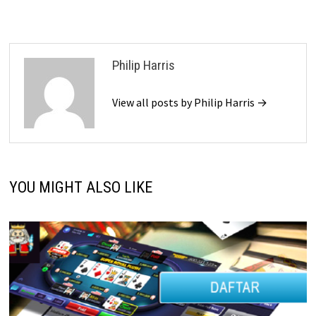
Philip Harris
View all posts by Philip Harris →
YOU MIGHT ALSO LIKE