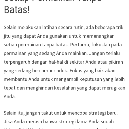
Batas!
Selain melakukan latihan secara rutin, ada beberapa trik
jitu yang dapat Anda gunakan untuk memenangkan
setiap permainan tanpa batas. Pertama, fokuslah pada
permainan yang sedang Anda mainkan. Jangan terlalu
terpengaruh dengan hal-hal di sekitar Anda atau pikiran
yang sedang bercampur aduk. Fokus yang baik akan
membantu Anda untuk mengambil keputusan yang lebih
tepat dan menghindari kesalahan yang dapat merugikan
Anda.
Selain itu, jangan takut untuk mencoba strategi baru.
Jika Anda merasa bahwa strategi lama Anda sudah