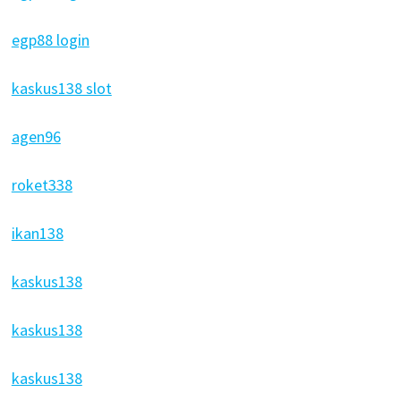
egp88 login
kaskus138 slot
agen96
roket338
ikan138
kaskus138
kaskus138
kaskus138