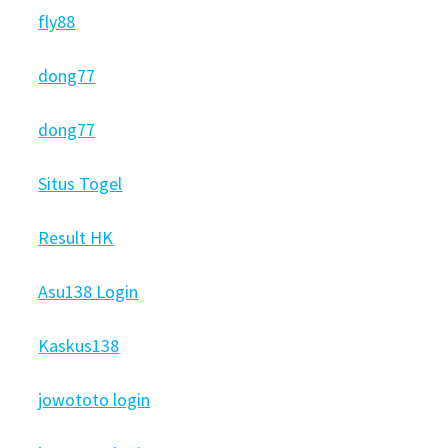
fly88
dong77
dong77
Situs Togel
Result HK
Asu138 Login
Kaskus138
jowototo login