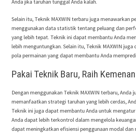
Anda jika taruhan tunggal Anda kalah.
Selain itu, Teknik MAXWIN terbaru juga menawarkan pen
menggunakan data statistik tentang peluang dan per
yang lebih tepat. Teknik ini dapat membantu Anda men
lebih menguntungkan. Selain itu, Teknik MAXWIN juga
pola permainan yang dapat membantu Anda memprediks
Pakai Teknik Baru, Raih Kemenan
Dengan menggunakan Teknik MAXWIN terbaru, Anda 
memanfaatkan strategi taruhan yang lebih cerdas, An
Teknik ini juga dapat membantu Anda untuk mengatur 
Anda dapat lebih terkontrol dalam mengelola keuan
dapat meningkatkan efisiensi penggunaan modal dan