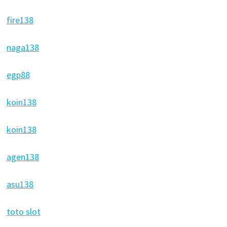
fire138
naga138
egp88
koin138
koin138
agen138
asu138
toto slot