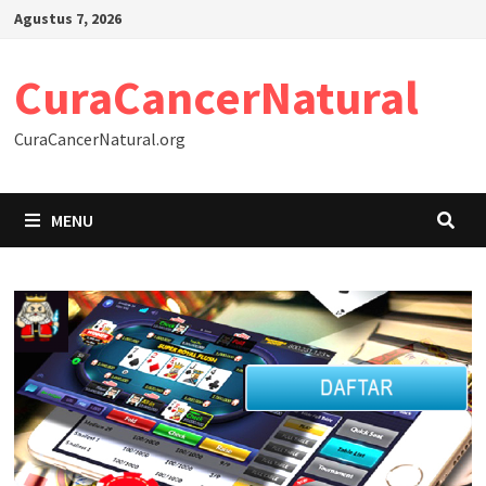
Skip
Agustus 7, 2026
to
content
CuraCancerNatural
CuraCancerNatural.org
MENU