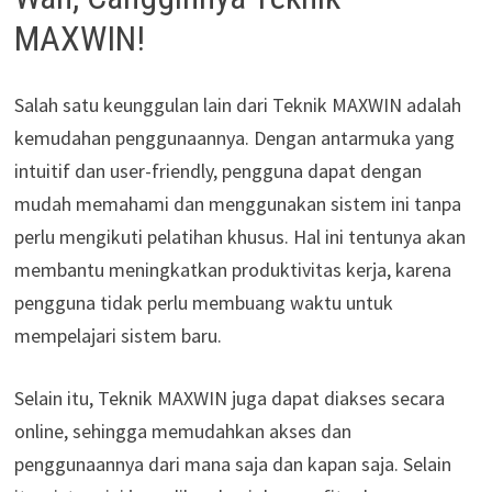
MAXWIN!
Salah satu keunggulan lain dari Teknik MAXWIN adalah
kemudahan penggunaannya. Dengan antarmuka yang
intuitif dan user-friendly, pengguna dapat dengan
mudah memahami dan menggunakan sistem ini tanpa
perlu mengikuti pelatihan khusus. Hal ini tentunya akan
membantu meningkatkan produktivitas kerja, karena
pengguna tidak perlu membuang waktu untuk
mempelajari sistem baru.
Selain itu, Teknik MAXWIN juga dapat diakses secara
online, sehingga memudahkan akses dan
penggunaannya dari mana saja dan kapan saja. Selain