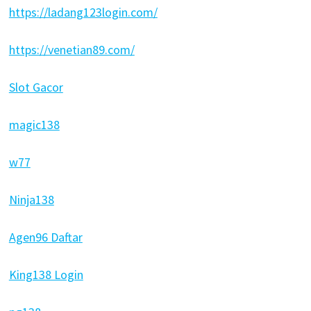
https://ladang123login.com/
https://venetian89.com/
Slot Gacor
magic138
w77
Ninja138
Agen96 Daftar
King138 Login