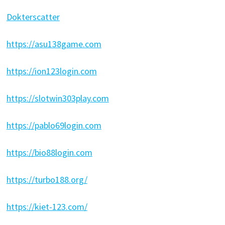
Dokterscatter
https://asu138game.com
https://ion123login.com
https://slotwin303play.com
https://pablo69login.com
https://bio88login.com
https://turbo188.org/
https://kiet-123.com/