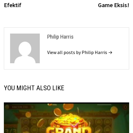
Efektif
Game Eksis!
Philip Harris
View all posts by Philip Harris →
YOU MIGHT ALSO LIKE