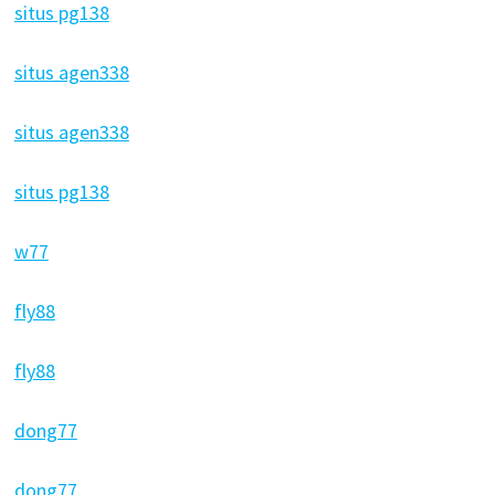
situs pg138
situs agen338
situs agen338
situs pg138
w77
fly88
fly88
dong77
dong77